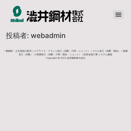
投稿者:
webadmin
一般鋼材・土木資材の販売｜スプライス・フランジ加工（切断・穴明・ショット）｜コラム加工（切断・開先）｜形鋼
加工（切断）｜H形鋼加工（切断・穴明・開先・ショット）｜鉄骨金物工事 システム建築
Copyright © 2023 澁井鋼材株式会社