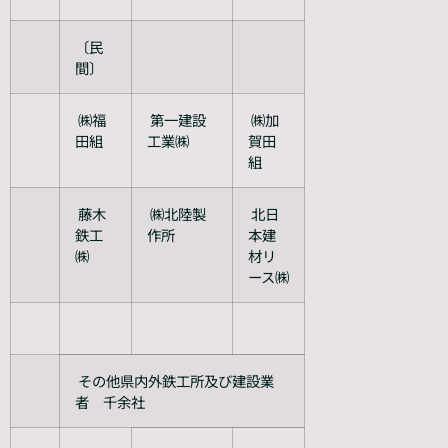
〔民
間〕
㈱福
第一建設
㈱加
田組
工業㈱
賀田
組
藤木
㈱北陸製
北日
鉄工
作所
本建
㈱
材リ
ース㈱
その他県内外鉄工所及び建設業
者 千余社