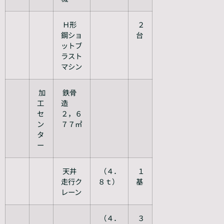
Ｈ形
２
鋼ショ
台
ットブ
ラスト
マシン
加
鉄骨
工
造
セ
２，６
ン
７７㎡
タ
ー
天井
（４．
１
走行ク
８ｔ）
基
レーン
（４．
３