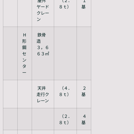
屋外
（２．
１
ヤード
８ｔ）
基
クレー
ン
H
鉄骨
形
造
鋼
３，６
セ
６３㎡
ン
タ
ー
天井
（４．
２
走行ク
８ｔ）
基
レーン
（２．
４
８ｔ）
基