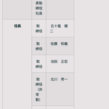
表取
締役
社長
役員
取
五十嵐 健
締役
二
取
佐藤 和義
締役
取
池田 正宏
締役
取
北川 秀一
締役
（非
常
勤）