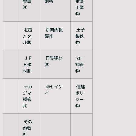
製鐵
鋼所
金属
㈱
工業
㈱
北越
新関西製
王子
メタ
鐵㈱
製鉄
ル㈱
㈱
ＪＦ
日鉄建材
丸一
Ｅ建
㈱
鋼管
材㈱
㈱
ナカ
㈱セイケ
信越
ジマ
イ
ポリ
鋼管
マー
㈱
㈱
その
他数
社