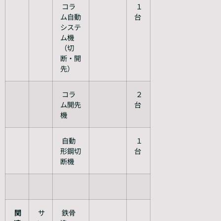
コラ
１
ム自動
台
システ
ム機
（切
断・開
先）
コラ
２
ム開先
台
機
自動
１
形鋼切
台
断機
関
サ
鉄骨