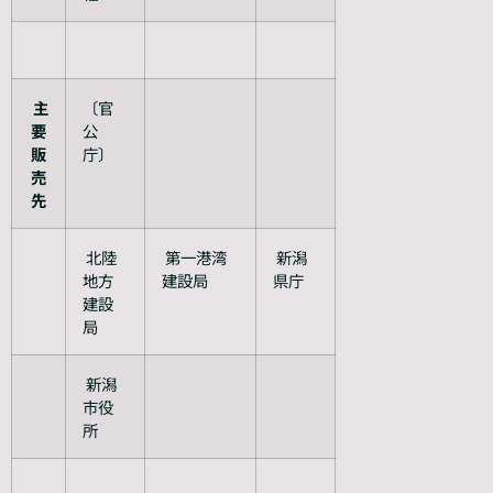
主
〔官
要
公
販
庁〕
売
先
北陸
第一港湾
新潟
地方
建設局
県庁
建設
局
新潟
市役
所