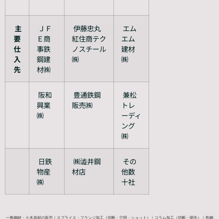
主
ＪＦ
伊藤忠丸
エム
要
Ｅ商
紅住商テク
エム
仕
事鉄
ノスチール
建材
入
鋼建
㈱
㈱
先
材㈱
阪和
豊通鉄鋼
兼松
興業
販売㈱
トレ
㈱
ーディ
ング
㈱
日鉄
㈱澁井鋼
その
物産
材店
他数
㈱
十社
一般鋼材・土木資材の販売｜スプライス・フランジ加工（切断・穴明・ショット）｜コラム加工（切断・開先）｜形鋼