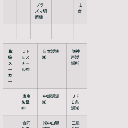
プラ
１
ズマ切
台
断機
取
ＪＦ
日本製鉄
㈱神
扱
Ｅス
㈱
戸製
メ
チー
鋼所
ー
ル㈱
カ
ー
東京
中部鋼鈑
ＪＦ
製鐵
㈱
Ｅ条
㈱
鋼㈱
合同
㈱中山製
三星