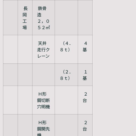
長
鉄骨
岡
造
工
２，０
場
５２㎡
天井
（４．
４
走行ク
８ｔ）
基
レーン
（２．
１
８ｔ）
基
Ｈ形
２
鋼切断
台
穴明機
Ｈ形
２
鋼開先
台
機