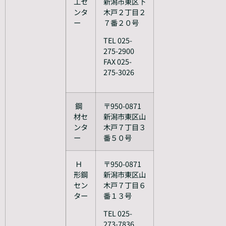
工セ
新潟市東区下
ンタ
木戸２丁目２
ー
７番２０号
TEL 025-
275-2900
FAX 025-
275-3026
鋼
〒950-0871
材セ
新潟市東区山
ンタ
木戸７丁目３
ー
番５０号
Ｈ
〒950-0871
形鋼
新潟市東区山
セン
木戸７丁目６
ター
番１３号
TEL 025-
273-7836