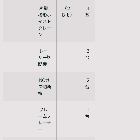
片脚
（２．
４
橋形ホ
８ｔ）
基
イスト
クレー
ン
レー
３
ザー切
台
断機
NCガ
２
ス切断
台
機
フレ
１
ームプ
台
レーナ
ー