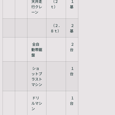
天井走
（２
１
行クレ
ｔ）
基
ーン
（２．
２
８ｔ）
基
全自
２
動帯鋸
台
盤
ショ
１
ットブ
台
ラスト
マシン
ドリ
１
ルマシ
台
ン