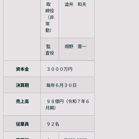
取
澁井 和夫
締役
（非
常
勤）
監
畑野 晋一
査役
資本金
３０００万円
決算期
毎年６月３０日
売上高
９８億円（令和７年６
月期）
従業員
９２名