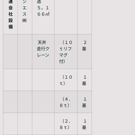
連
ン
造
会
エ
５，１
社
ス
６６㎡
設
㈱
備
天井
（１０
２
走行ク
ｔリフ
基
レーン
マグ
付）
（１０
１
ｔ）
基
（４．
１
８ｔ）
基
（２．
１
８ｔ）
基