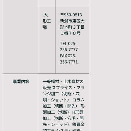
大
〒950-0813
形工
新潟市東区大
場
形本町３丁目
１番７０号
TEL 025-
256-7777
FAX 025-
256-7771
事業内容
一般鋼材・土木資材の
販売 スプライス・フラ
ンジ加工（切断・穴
明・ショット） コラム
加工（切断・開先） 形
鋼加工（切断） H形鋼
加工（切断・穴明・開
先・ショット） 鉄骨金
物工事 システム建築