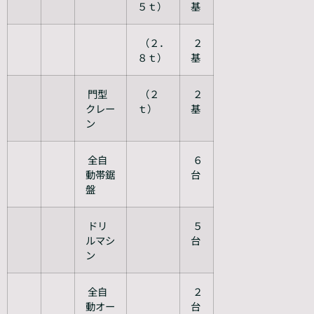
５ｔ）
基
（２．
２
８ｔ）
基
門型
（２
２
クレー
ｔ）
基
ン
全自
６
動帯鋸
台
盤
ドリ
５
ルマシ
台
ン
全自
２
動オー
台