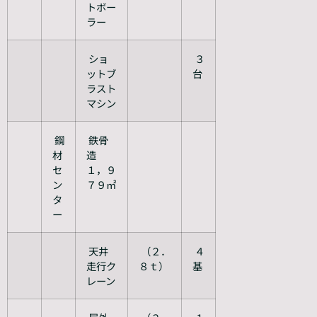
トボー
ラー
ショ
３
ットブ
台
ラスト
マシン
鋼
鉄骨
材
造
セ
１，９
ン
７９㎡
タ
ー
天井
（２．
４
走行ク
８ｔ）
基
レーン