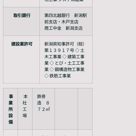
取引銀行
第四北越銀行 新潟駅
前支店・木戸支店
商工中金 新潟支店
建設業許可
新潟県知事許可（般）
第１３９１７号 ◇ 土
木工事業 ◇ 建築工事
業 ◇ とび・土工工事
業 ◇ 鋼構造物工事業
◇ 鉄筋工事業
事
本
鉄骨
業
社
造 ８
所
工
７２㎡
設
場
備